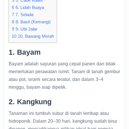
5
5. Cabe Rawit
6
6. Lidah Buaya
7
7. Selada
8
8. Basil (Kemangi)
9
9. Ubi Jalar
10
10. Bawang Merah
1. Bayam
Bayam adalah sayuran yang cepat panen dan tidak
memerlukan perawatan rumit. Tanam di tanah gembur
atau pot, sirami secara teratur, dan dalam 3–4
minggu, bayam siap dipetik.
2. Kangkung
Tanaman ini tumbuh subur di tanah lembap atau
hidroponik. Dalam 20–30 hari, kangkung sudah bisa
dipanen, menjadikannya pilihan ideal bagi pemula