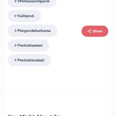
#PertanianOrganik
Kulitjeruk
Pengendalianhama
Share
Pestisidaalami
Pestisidanabati