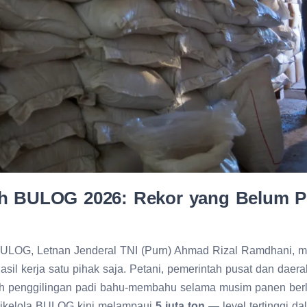
h BULOG 2026: Rekor yang Belum Pe
BULOG, Letnan Jenderal TNI (Purn) Ahmad Rizal Ramdhani,
asil kerja satu pihak saja. Petani, pemerintah pusat dan daera
ruh penggilingan padi bahu-membahu selama musim panen ber
 dikelola BULOG kini melampaui
5 juta ton
— level tertinggi d