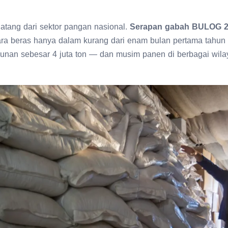
ang dari sektor pangan nasional.
Serapan gabah BULOG 
ra beras hanya dalam kurang dari enam bulan pertama tahun i
ahunan sebesar 4 juta ton — dan musim panen di berbagai wila