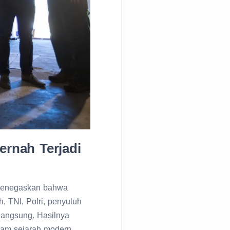
rnah Terjadi
 menegaskan bahwa
h, TNI, Polri, penyuluh
langsung. Hasilnya
alam sejarah modern