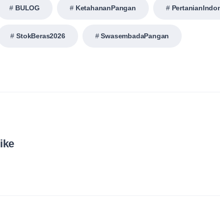
BULOG
KetahananPangan
PertanianIndo
StokBeras2026
SwasembadaPangan
ike