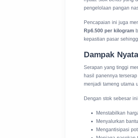
pengelolaan pangan nas
Pencapaian ini juga me
Rp6.500 per kilogram
b
kepastian pasar sehing
Dampak Nyata 
Serapan yang tinggi me
hasil panennya terserap
menjadi tameng utama 
Dengan stok sebesar in
Menstabilkan harga
Menyalurkan bant
Mengantisipasi p
Menjaga pasokan t