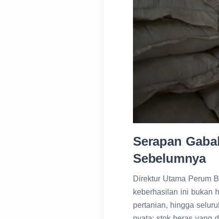
Serapan Gaba
Sebelumnya
Direktur Utama Perum 
keberhasilan ini bukan h
pertanian, hingga selu
nyata: stok beras yang