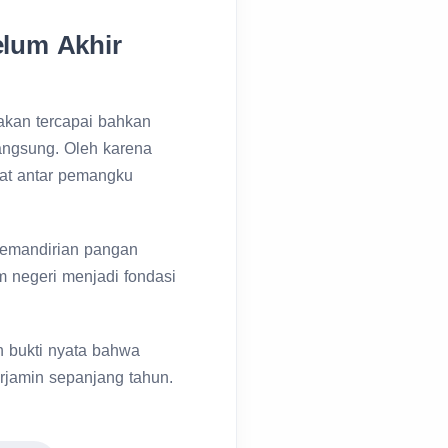
elum Akhir
akan tercapai bahkan
angsung. Oleh karena
uat antar pemangku
kemandirian pangan
m negeri menjadi fondasi
h bukti nyata bahwa
rjamin sepanjang tahun.