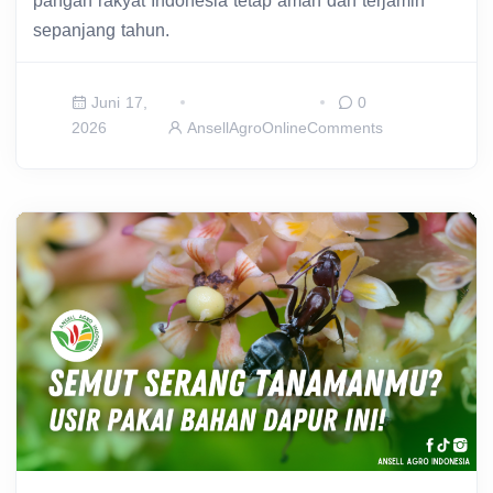
pangan rakyat Indonesia tetap aman dan terjamin
sepanjang tahun.
Juni 17,
0
2026
AnsellAgroOnline
Comments