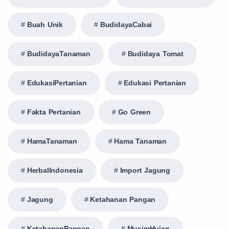
Buah Unik
BudidayaCabai
BudidayaTanaman
Budidaya Tomat
EdukasiPertanian
Edukasi Pertanian
Fakta Pertanian
Go Green
HamaTanaman
Hama Tanaman
HerbalIndonesia
Import Jagung
Jagung
Ketahanan Pangan
KetahananPangan
MusimHujan